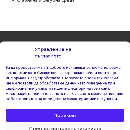
Стабилна и сигурна среда
Управление на
съгласието
За да предоставим най-доброто изживяване, ние използваме
технологии като бисквитки за съхраняване и/или достъп до
информация за устройството. Съгласието с тези технологии
Общи условия
и политики на ползване
ще ни позволи да обработваме данни като поведение при
Станете наш партньор
сърфиране или уникални идентификатори на този сайт.
Политика за бисквитки
Несъгласието или оттеглянето на съгласието може да повлияе
неблагоприятно на определени характеристики и функции.
Политика за поверителност
Приемам
2026 © Електронико |
upconomy.com
Преглед на предпочитанията