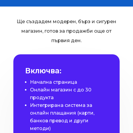
Ще създадем модерен, бърз и сигурен
магазин, готов за продажби още от
първия ден.
Включва:
Начална страница
Онлайн магазин с до 30
продукта
Интегрирана система за
онлайн плащания (карти,
банков превод и други
методи)