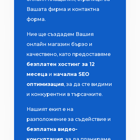
Вашата фирма и контактна
форма.
Ние ще създадем Вашия
онлайн магазин бързо и
качествено, като предоставяме
безплатен хостинг за 12
месеца
и
начална SEO
оптимизация
, за да сте видими
и конкурентни в търсачките.
Нашият екип е на
разположение за съдействие и
безплатна видео-
консултация
, за да планираме