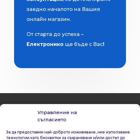
заедно началото на Вашия
онлайн магазин.
От старта до успеха –
Електронико
ще бъде с Вас
!
Управление на
съгласието
За да предоставим най-доброто изживяване, ние използваме
технологии като бисквитки за съхраняване и/или достъп до